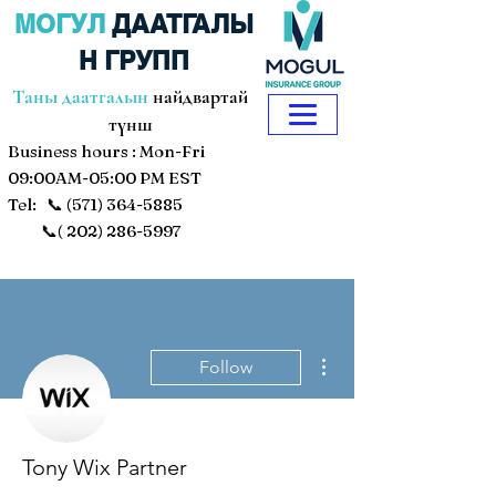
МОГУЛ
ДААТГАЛЫ
Н ГРУПП
Таны даатгалын
найдвартай
түнш
Business hours : Mon-Fri
09:00AM-05:00 PM EST
Tel: 📞
(571) 364-5885
📞(
202) 286-5997
More actions
Follow
Tony Wix Partner