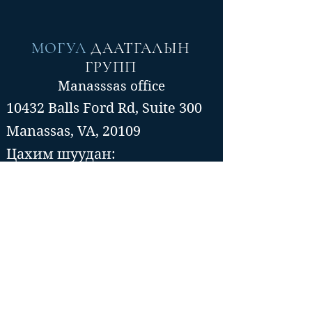
МОГУЛ
ДААТГАЛЫН
ГРУПП
Manasssas office
10432 Balls Ford Rd, Suite 300
Manassas, VA, 20109
Цахим шуудан:
info@mogulinsure.com
Утас:📞(571)-364-5885
📞(202)-286-5997
Tysons Corner office
8300 Boone Blvd, Suite 500