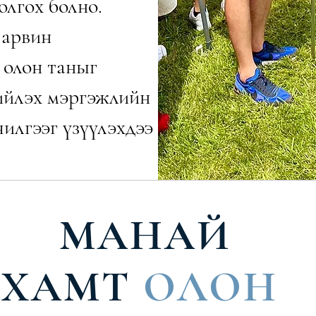
олгох болно.
 арвин
 олон таныг
гийлэх мэргэжлийн
чилгээг үзүүлэхдээ
МАНАЙ
ХАМТ
ОЛОН