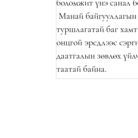
боломжит үнэ санал б
Манай байгууллагын
туршлагатай баг хамт
онцгой эрсдлээс сэр
даатгалын зөвлөх үйл
таатай байна.