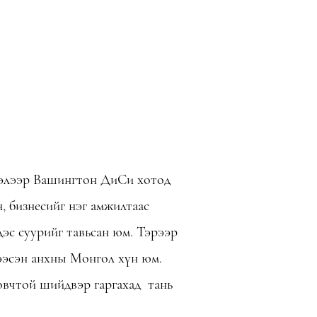
глэлээр Вашингтон ДиСи хотод
н, бизнесийг нэг амжилтаас
дэс суурийг тавьсан юм. Тэрээр
ээсэн анхны Монгол хүн юм.
овчтой шийдвэр гаргахад тань