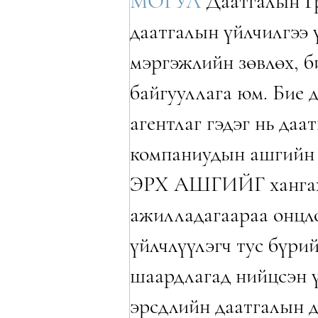
МОГУЛ
Даатгалын Гр
даатгалын үйлчилгээ 
мэргэжлийн зөвлөх, б
байгууллага юм. Бие 
агентлаг гэдэг нь даа
компаниудын ашгийн
ЭРХ АШГИЙГ хангах
ажилладагаараа онцл
үйлчлүүлэгч тус бүри
шаардлагад нийцсэн 
эрсдлийн даатгалын д