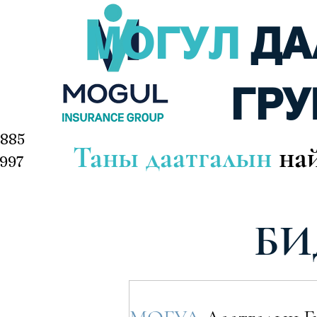
МОГУЛ
ДА
ГРУ
-5885
Таны даатгалын
най
997
Б