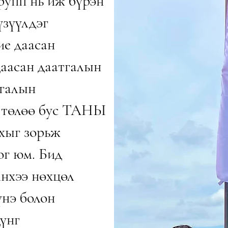
упп нь иж бүрэн
үзүүлдэг
ие даасан
даасан даатгалын
тгалын
 төлөө бус ТАНЫ
ыг зорьж
ог юм. Бид
йнхээ нөхцөл
үнэ болон
үнг