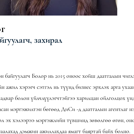
эг
гуулагч, захирал
н байгуулагч Болор нь 2015 оноос хойш даатгалын чи
н ажил хэрэгч сэтгэл нь түүнд бизнес эрхлэх арга ухаа
чадвар болон үйлчлүүлэгчтэйгээ харилцан ойлголцох үн
сан мэргэжилтэн бөгөөд ДиСи -д даатгалын агентлаг н
ол эх хэлээрээ мэргэжлийн түвшинд зөвөлгөө өгөн, он
аалахад дэмжин ажиллахдаа ямагт баяртай байх болно.