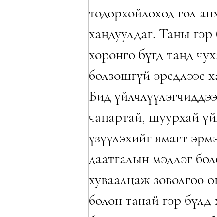
тодорхойлоход гол ан
хандуулдаг. Таны гэр 
хөрөнгө бүгд танд чу
болзошгүй эрсдлээс х
Бид үйлчлүүлэгчиддээ
чанартай, шуурхай үй
үзүүлэхийг ямагт эрмэ
даатгалын мэдлэг бол
хуваалцаж зөвөлгөө ө
болон танай гэр бүлд