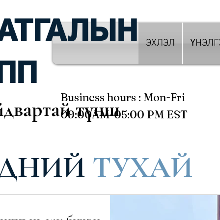
АТГАЛЫН
ЭХЛЭЛ
ҮНЭЛГ
ПП
Business hours : Mon-Fri
двартай түнш
09:00AM-05:00 PM EST
ИДНИЙ
ТУХАЙ