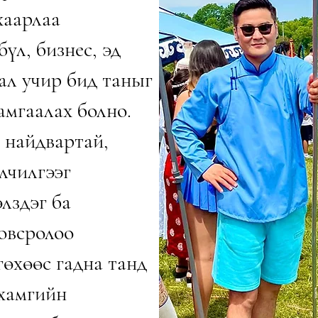
хаарлаа
бүл, бизнес, эд
хал учир бид таныг
амгаалах болно.
 найдвартай,
лчилгээг
лздэг ба
овсролоо
гөхөөс гадна танд
 хамгийн