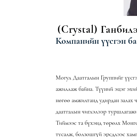
(Crystal) Ганбил
Компанийн үүсгэн бай
Могул Даатгалын Группийг үүсгэ
ажиллаж байна. Түүний эцэг эхий
нөгөө амжилтанд удирдан залах 
даатгалын чиглэлээр туршлагажи
Тиймээс та бүхэнд төрөлх Монг
тусалж, болзошгүй эрсдлээс хамг