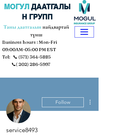
МОГУЛ
ДААТГАЛЫ
Н ГРУПП
Таны даатгалын
найдвартай
түнш
Business hours : Mon-Fri
09:00AM-05:00 PM EST
Tel: 📞
(571) 364-5885
📞(
202) 286-5997
More actions
Follow
service8493