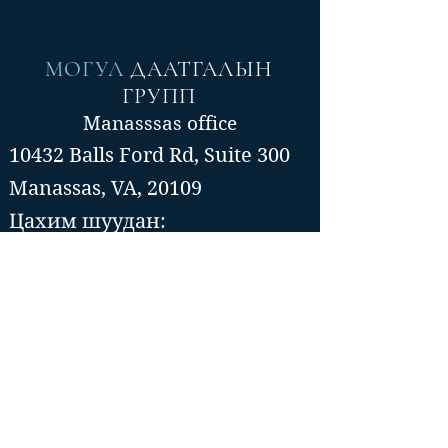
МОГУЛ
ДААТГАЛЫН
ГРУПП
Manasssas office
10432 Balls Ford Rd, Suite 300
Manassas, VA, 20109
Цахим шуудан:
info@mogulinsure.com
Утас:📞(571)-364-5885
📞(202)-286-5997
Tysons Corner office
8300 Boone Blvd, Suite 500