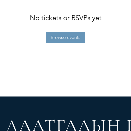
No tickets or RSVPs yet
Browse events
Л
ДААТГАЛЫН 