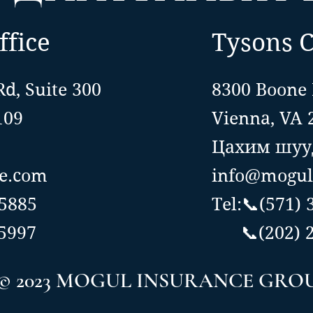
ffice
Tysons C
Rd, Suite 300
8300 Boone 
109
Vienna, VA 
Цахим шууд
e.com
info@mogul
-5885
Tel:📞(571)
5997
📞(202) 2
© 2023 MOGUL INSURANCE GRO