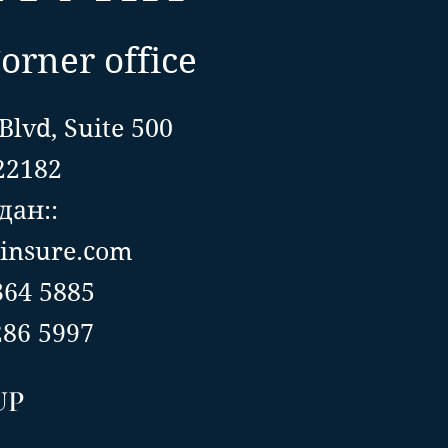
orner office
Blvd, Suite 500
22182
ан::
insure.com
 364 5885
86 5997
UP