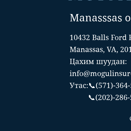
Manasssas o
10432 Balls Ford 
Manassas, VA, 20
Цахим шуудан:
info@mogulinsur
Утас:📞(571)-364
📞(202)-286-