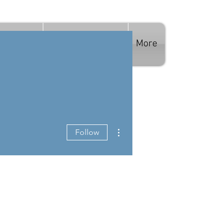
ЭЭ АВАХ
БИДНИЙ ТУХАЙ
More
More actions
Follow