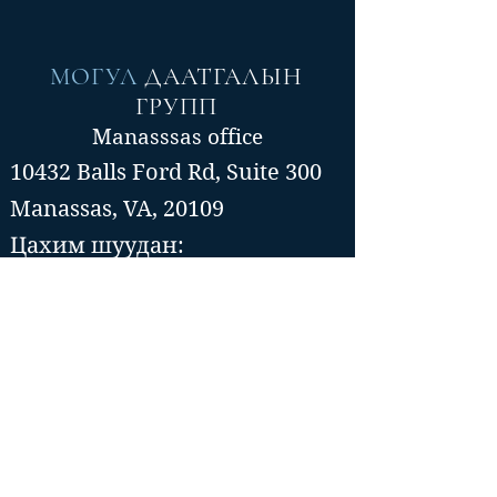
МОГУЛ
ДААТГАЛЫН
ГРУПП
Manasssas office
10432 Balls Ford Rd, Suite 300
Manassas, VA, 20109
Цахим шуудан:
info@mogulinsure.com
Утас:📞(571)-364-5885
📞(202)-286-5997
Tysons Corner office
8300 Boone Blvd, Suite 500