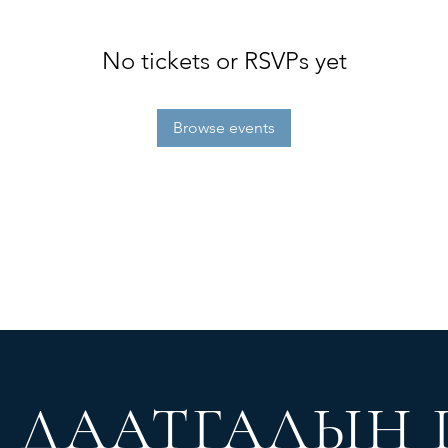
No tickets or RSVPs yet
Browse events
Л
ДААТГАЛЫН 