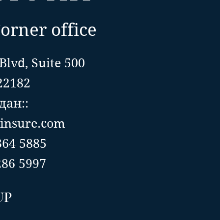
orner office
Blvd, Suite 500
22182
ан::
insure.com
 364 5885
86 5997
UP