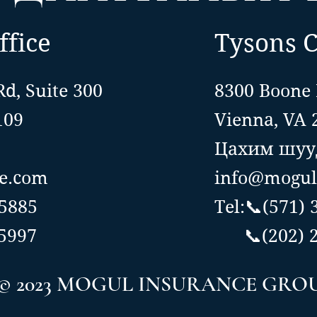
ffice
Tysons C
Rd, Suite 300
8300 Boone 
109
Vienna, VA 
Цахим шууд
e.com
info@mogul
-5885
Tel:📞(571)
5997
📞(202) 2
© 2023 MOGUL INSURANCE GRO