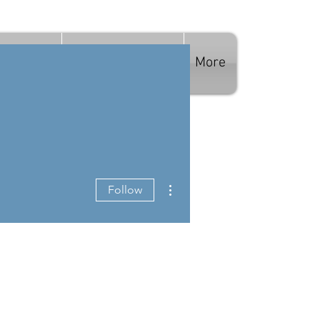
ЭЭ АВАХ
БИДНИЙ ТУХАЙ
More
More actions
Follow