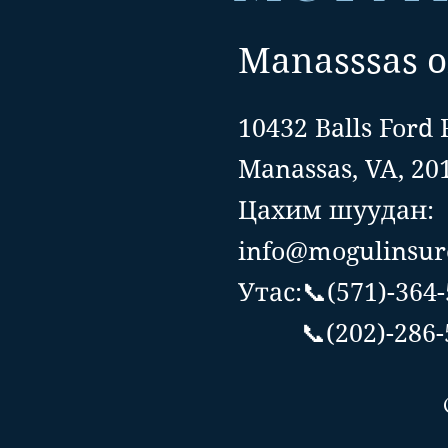
Manasssas o
10432 Balls Ford 
Manassas, VA, 20
Цахим шуудан:
info@mogulinsur
Утас:📞(571)-364
📞(202)-286-