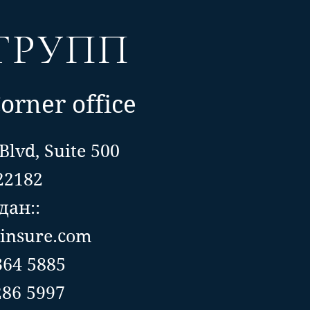
ГРУПП
orner office
Blvd, Suite 500
22182
ан::
insure.com
 364 5885
86 5997