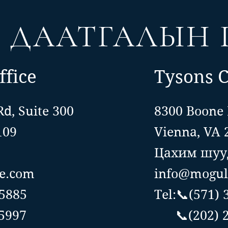
Л
ДААТГАЛЫН 
ffice
Tysons C
Rd, Suite 300
8300 Boone 
109
Vienna, VA 
Цахим шууд
e.com
info@mogul
-5885
Tel:📞(571)
5997
📞(202) 2