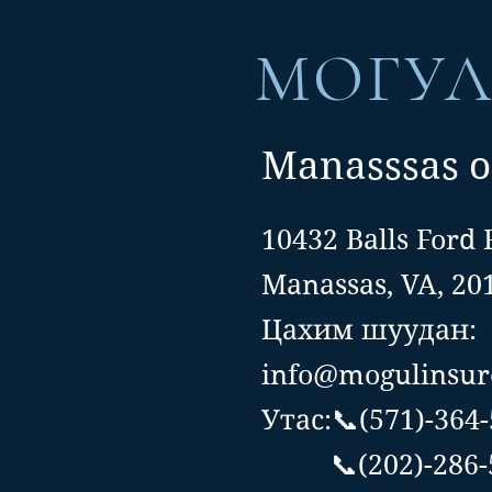
МОГУ
Manasssas o
10432 Balls Ford 
Manassas, VA, 20
Цахим шуудан:
info@mogulinsur
Утас:📞(571)-364
📞(202)-286-