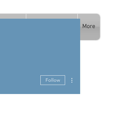
ЭЭ АВАХ
БИДНИЙ ТУХАЙ
More
More actions
Follow