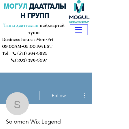
МОГУЛ
ДААТГАЛЫ
Н ГРУПП
Таны даатгалын
найдвартай
түнш
Business hours : Mon-Fri
09:00AM-05:00 PM EST
Tel: 📞
(571) 364-5885
📞(
202) 286-5997
More actions
Follow
Solomon Wix Legend
Solomon Wix Legend