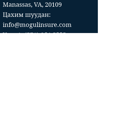
Manassas, VA, 20109
Цахим шуудан:
info@mogulinsure.com
Утас:📞(571)-364-5885
📞(202)-286-5997
Tysons Corner office
8300 Boone Blvd, Suite 500
Vienna, VA 22182
Цахим шуудан::
info@mogulinsure.com
Tel:📞(571)
364 5885
📞(202)
286 5997