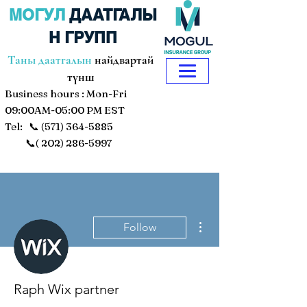
МОГУЛ
ДААТГАЛЫ
Н ГРУПП
Таны даатгалын
найдвартай
түнш
Business hours : Mon-Fri
09:00AM-05:00 PM EST
Tel: 📞
(571) 364-5885
📞(
202) 286-5997
More actions
Follow
Raph Wix partner