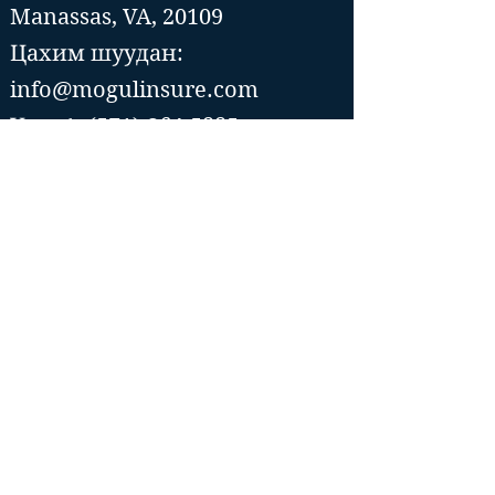
Manassas, VA, 20109
Цахим шуудан:
info@mogulinsure.com
Утас:📞(571)-364-5885
📞(202)-286-5997
Tysons Corner office
8300 Boone Blvd, Suite 500
Vienna, VA 22182
Цахим шуудан::
info@mogulinsure.com
Tel:📞(571)
364 5885
📞(202)
286 5997