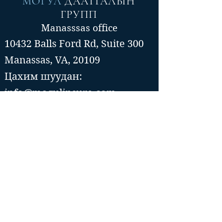
МОГУЛ
ДААТГАЛЫН
ГРУПП
Manasssas office
10432 Balls Ford Rd, Suite 300
Manassas, VA, 20109
Цахим шуудан:
info@mogulinsure.com
Утас:📞(571)-364-5885
📞(202)-286-5997
Tysons Corner office
8300 Boone Blvd, Suite 500
Vienna, VA 22182
Цахим шуудан::