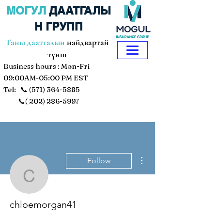
МОГУЛ
ДААТГАЛЫ
Н ГРУПП
Таны даатгалын
найдвартай
түнш
Business hours : Mon-Fri
09:00AM-05:00 PM EST
Tel: 📞
(571) 364-5885
📞(
202) 286-5997
More actions
Follow
chloemorgan41
chloemorgan41