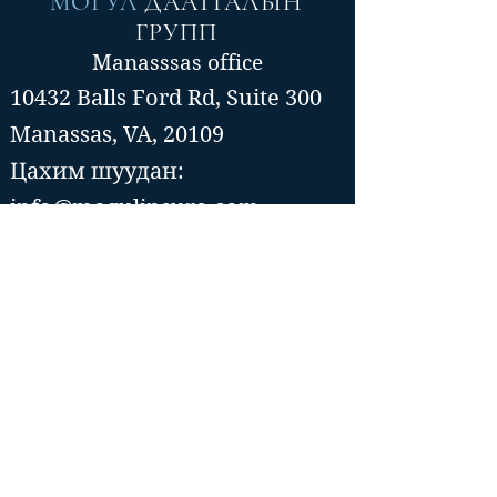
МОГУЛ
ДААТГАЛЫН
ГРУПП
Manasssas office
10432 Balls Ford Rd, Suite 300
Manassas, VA, 20109
Цахим шуудан:
info@mogulinsure.com
Утас:📞(571)-364-5885
📞(202)-286-5997
Tysons Corner office
8300 Boone Blvd, Suite 500
Vienna, VA 22182
Цахим шуудан::